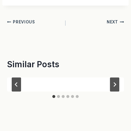
Navegación
PREVIOUS
NEXT
de
entradas
Similar Posts